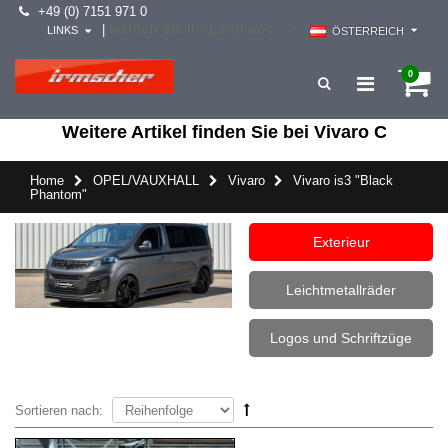
+49 (0) 7151 971 0
wählen Sie Ihr Land aus -->
|
LINKS
ÖSTERREICH
0
Weitere Artikel finden Sie bei Vivaro C
Home
OPEL/VAUXHALL
Vivaro
Vivaro is3 "Black
Phantom"
Exterieur
Leichtmetallräder
Logos und Schriftzüge
Sortieren nach: