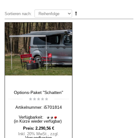
Sortieren nach:
Options-Paket "Schatten"
i5701814
Artikelnummer:
Verfügbarkeit:
(in Kürze wieder verfügbar)
Preis:
2.290,56 €
Inkl. 20% MwSt.
,
zzgl.
Versandkosten