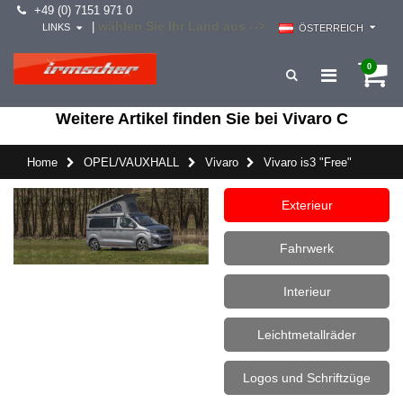
+49 (0) 7151 971 0
wählen Sie Ihr Land aus -->
|
LINKS
ÖSTERREICH
0
Weitere Artikel finden Sie bei Vivaro C
Home
OPEL/VAUXHALL
Vivaro
Vivaro is3 "Free"
Exterieur
Fahrwerk
Interieur
Leichtmetallräder
Logos und Schriftzüge