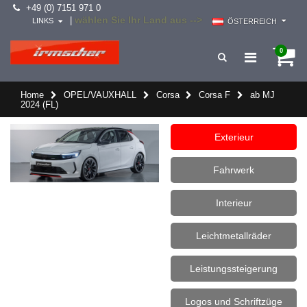
+49 (0) 7151 971 0
wählen Sie Ihr Land aus -->
|
LINKS
ÖSTERREICH
0
Home
OPEL/VAUXHALL
Corsa
Corsa F
ab MJ
2024 (FL)
Exterieur
Fahrwerk
Interieur
Leichtmetallräder
Leistungssteigerung
Logos und Schriftzüge