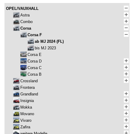
OPEL/VAUXHALL
Astra
Combo
Corsa
Corsa F
ab MJ 2024 (FL)
bis MJ 2023
Corsa E
Corsa D
Corsa C
Corsa B
Crossland
Frontera
Grandland
Insignia
Mokka
Movano
Vivaro
Zafira
weitere Modelle