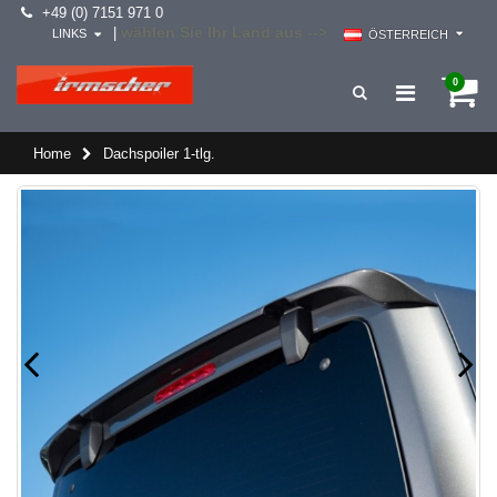
+49 (0) 7151 971 0
wählen Sie Ihr Land aus -->
|
LINKS
ÖSTERREICH
0
Home
Dachspoiler 1-tlg.