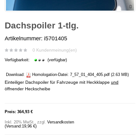
Dachspoiler 1-tlg.
Artikelnummer: i5701405
0 Kundenmeinung(en)
Verfügbarkeit:
(verfügbar)
Download:
Homologation-Datei:
7_57_01_404_405.pdf
(2.63 MB)
Einteiliger Dachspoiler für Fahrzeuge mit Heckklappe
und
öffnender Heckscheibe
Preis:
364,93 €
Inkl. 20% MwSt.
,
zzgl.
Versandkosten
(Versand:
19,96 €
)