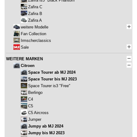
Zafira is3 "Black Phantom"
Zafira C
Zafira B
Zafira A
weitere Modelle
Fan Collection
Irmscherclassics
Sale
WEITERE MARKEN
Citroen
Space Tourer ab MJ 2024
Space Tourer bis MJ 2023
Space Tourer is3 "Free"
Berlingo
C4
C5
C5 Aircross
Jumper
Jumpy ab MJ 2024
Jumpy bis MJ 2023