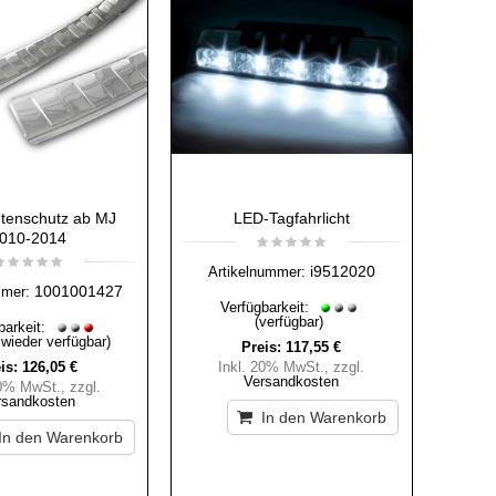
tenschutz ab MJ
LED-Tagfahrlicht
010-2014
i9512020
Artikelnummer:
1001001427
mmer:
Verfügbarkeit:
(verfügbar)
barkeit:
 wieder verfügbar)
Preis:
117,55 €
is:
126,05 €
Inkl. 20% MwSt.
,
zzgl.
Versandkosten
20% MwSt.
,
zzgl.
rsandkosten
In den Warenkorb
In den Warenkorb