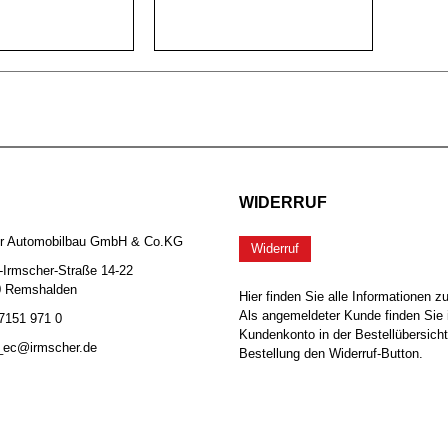
WIDERRUF
er Automobilbau GmbH & Co.KG
Widerruf
-Irmscher-Straße 14-22
0 Remshalden
Hier finden Sie alle Informationen z
Als angemeldeter Kunde finden Sie 
 7151 971 0
Kundenkonto in der Bestellübersicht
b_ec@irmscher.de
Bestellung den Widerruf-Button.