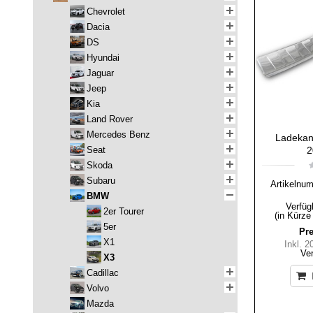
Chevrolet
Dacia
DS
Hyundai
Jaguar
Jeep
Kia
Land Rover
Mercedes Benz
Ladekan
Seat
2
Skoda
Subaru
Artikelnu
BMW
Verfüg
2er Tourer
(in Kürze
5er
Pre
X1
Inkl. 
Ve
X3
Cadillac
Volvo
Mazda