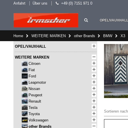
Anfahrt
Über uns
+49 (0) 7151 971 0
OPEL/VAUXHAL
Home
WEITERE MARKEN
other Brands
BMW
X3
OPEL/VAUXHALL
WEITERE MARKEN
Citroen
Fiat
Ford
Leapmotor
Nissan
Peugeot
Renault
Tesla
Sortieren nach
Toyota
Volkswagen
other Brands