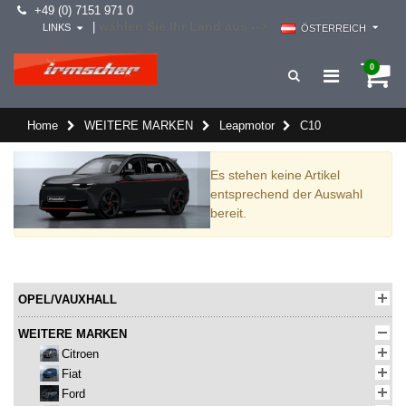
+49 (0) 7151 971 0
wählen Sie Ihr Land aus -->
|
LINKS
ÖSTERREICH
0
Home
WEITERE MARKEN
Leapmotor
C10
Es stehen keine Artikel
entsprechend der Auswahl
bereit.
OPEL/VAUXHALL
WEITERE MARKEN
Citroen
Fiat
Ford