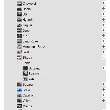
Chevrolet
Dacia
DS
Hyundai
Jaguar
Jeep
Kia
Land Rover
Mercedes Benz
Seat
Skoda
Fabia
Octavia
Superb III
Yeti
Subaru
BMW
Cadillac
Volvo
Mazda