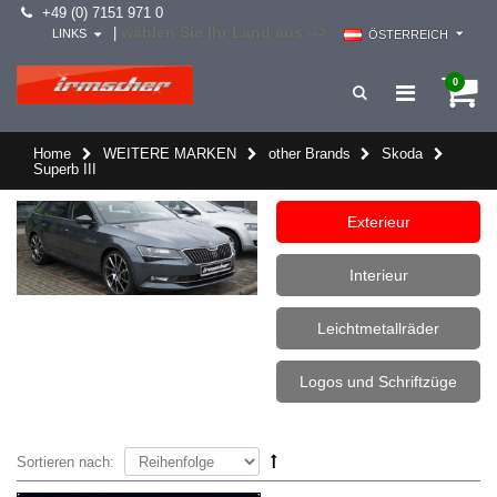
+49 (0) 7151 971 0
wählen Sie Ihr Land aus -->
|
LINKS
ÖSTERREICH
0
Home
WEITERE MARKEN
other Brands
Skoda
Superb III
Exterieur
Interieur
Leichtmetallräder
Logos und Schriftzüge
Sortieren nach: