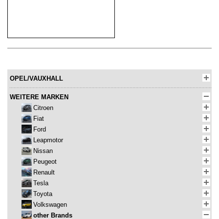
OPEL/VAUXHALL
WEITERE MARKEN
Citroen
Fiat
Ford
Leapmotor
Nissan
Peugeot
Renault
Tesla
Toyota
Volkswagen
other Brands