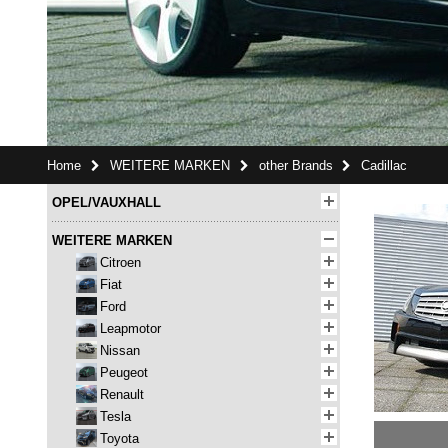
Home
WEITERE MARKEN
other Brands
Cadillac
OPEL/VAUXHALL
WEITERE MARKEN
Citroen
Fiat
Ford
Leapmotor
Nissan
Peugeot
Renault
Tesla
Toyota