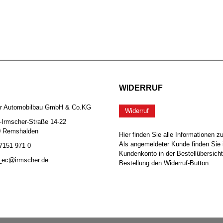
WIDERRUF
er Automobilbau GmbH & Co.KG
Widerruf
-Irmscher-Straße 14-22
0 Remshalden
Hier finden Sie alle Informationen z
Als angemeldeter Kunde finden Sie 
 7151 971 0
Kundenkonto in der Bestellübersicht
b_ec@irmscher.de
Bestellung den Widerruf-Button.