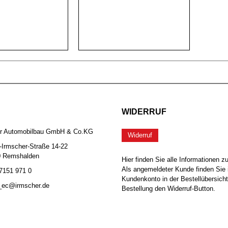
WIDERRUF
er Automobilbau GmbH & Co.KG
Widerruf
-Irmscher-Straße 14-22
0 Remshalden
Hier finden Sie alle Informationen z
Als angemeldeter Kunde finden Sie 
 7151 971 0
Kundenkonto in der Bestellübersicht
b_ec@irmscher.de
Bestellung den Widerruf-Button.