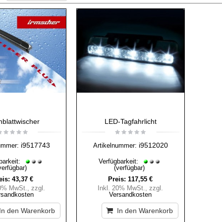
hblattwischer
LED-Tagfahrlicht
i9517743
i9512020
ummer:
Artikelnummer:
barkeit:
Verfügbarkeit:
verfügbar)
(verfügbar)
eis:
43,37 €
Preis:
117,55 €
20% MwSt.
,
zzgl.
Inkl. 20% MwSt.
,
zzgl.
rsandkosten
Versandkosten
In den Warenkorb
In den Warenkorb