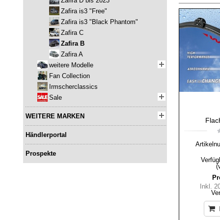
Zafira D bis 2023
Zafira is3 "Free"
Zafira is3 "Black Phantom"
Zafira C
Zafira B
Zafira A
weitere Modelle
Fan Collection
Irmscherclassics
Sale
WEITERE MARKEN
Flac
Händlerportal
Artikeln
Prospekte
Verfüg
(
Pr
Inkl. 
Ve