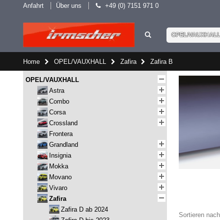
Anfahrt
Über uns
+49 (0) 7151 971 0
OPEL/VAUXHAL
Home
OPEL/VAUXHALL
Zafira
Zafira B
OPEL/VAUXHALL
Astra
Combo
Corsa
Crossland
Frontera
Grandland
Insignia
Mokka
Movano
Vivaro
Zafira
Zafira D ab 2024
Sortieren nach