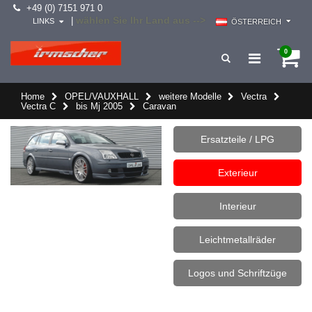
+49 (0) 7151 971 0
wählen Sie Ihr Land aus -->
|
LINKS
ÖSTERREICH
0
Home
OPEL/VAUXHALL
weitere Modelle
Vectra
Vectra C
bis Mj 2005
Caravan
Ersatzteile / LPG
Exterieur
Interieur
Leichtmetallräder
Logos und Schriftzüge