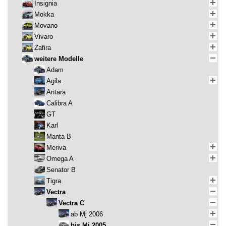
Insignia
Mokka
Movano
Vivaro
Zafira
weitere Modelle
Adam
Agila
Antara
Calibra A
GT
Karl
Manta B
Meriva
Omega A
Senator B
Tigra
Vectra
Vectra C
ab Mj 2006
bis Mj 2005