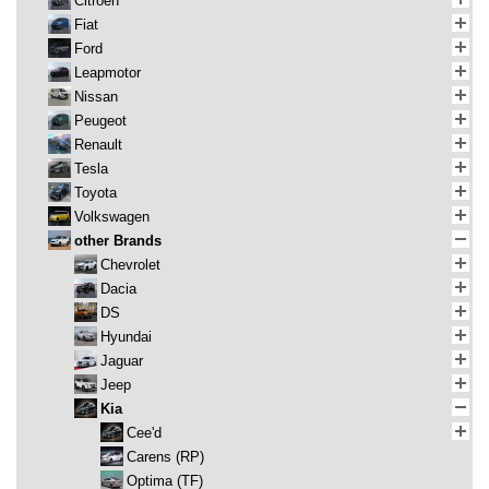
Citroen
Fiat
Ford
Leapmotor
Nissan
Peugeot
Renault
Tesla
Toyota
Volkswagen
other Brands
Chevrolet
Dacia
DS
Hyundai
Jaguar
Jeep
Kia
Cee'd
Carens (RP)
Optima (TF)