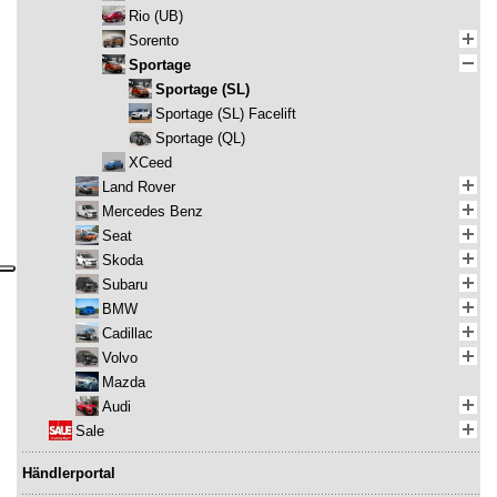
Rio (UB)
Sorento
Sportage
Sportage (SL)
Sportage (SL) Facelift
Sportage (QL)
XCeed
Land Rover
Mercedes Benz
Seat
Skoda
Subaru
BMW
Cadillac
Volvo
Mazda
Audi
Sale
Händlerportal