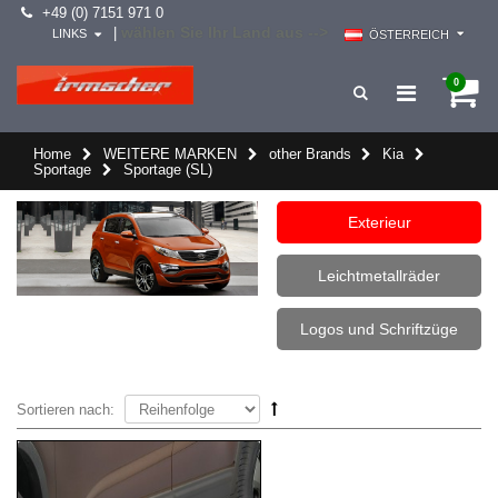
+49 (0) 7151 971 0
wählen Sie Ihr Land aus -->
|
LINKS
ÖSTERREICH
0
Home
WEITERE MARKEN
other Brands
Kia
Sportage
Sportage (SL)
Exterieur
Leichtmetallräder
Logos und Schriftzüge
Sortieren nach: