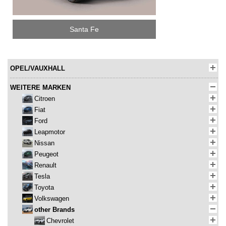
Santa Fe
OPEL/VAUXHALL
WEITERE MARKEN
Citroen
Fiat
Ford
Leapmotor
Nissan
Peugeot
Renault
Tesla
Toyota
Volkswagen
other Brands
Chevrolet