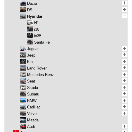
Dacia
DS
Hyundai
H1
i30
ix35
Santa Fe
Jaguar
Jeep
Kia
Land Rover
Mercedes Benz
Seat
Skoda
Subaru
BMW
Cadillac
Volvo
Mazda
Audi