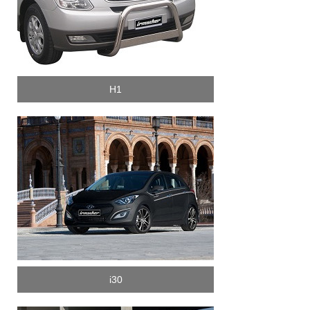
H1
i30