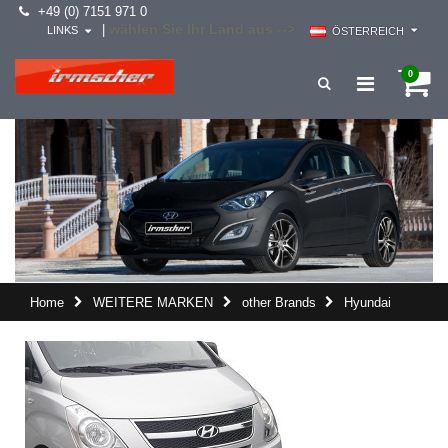
+49 (0) 7151 971 0
wählen Sie Ihr Land aus -->
|
LINKS
ÖSTERREICH
0
Home
WEITERE MARKEN
other Brands
Hyundai