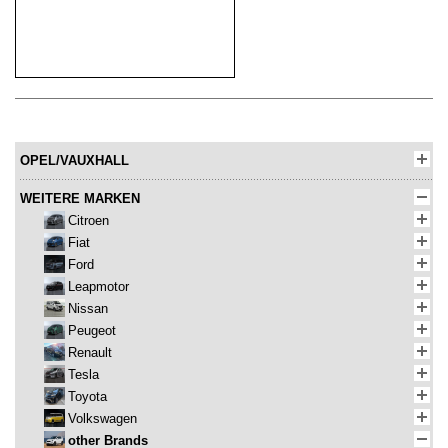
OPEL/VAUXHALL
WEITERE MARKEN
Citroen
Fiat
Ford
Leapmotor
Nissan
Peugeot
Renault
Tesla
Toyota
Volkswagen
other Brands