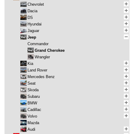
Chevrolet
Dacia
DS
Hyundai
Jaguar
Jeep
Commandor
Grand Cherokee
Wrangler
Kia
Land Rover
Mercedes Benz
Seat
Skoda
Subaru
BMW
Cadillac
Volvo
Mazda
Audi