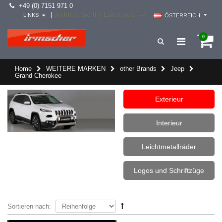
+49 (0) 7151 971 0
wählen Sie Ihr Land aus -->
|
LINKS
ÖSTERREICH
0
Home
WEITERE MARKEN
other Brands
Jeep
Grand Cherokee
Exterieur
Interieur
Leichtmetallräder
Logos und Schriftzüge
Sortieren nach: