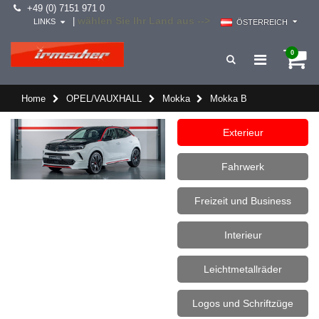
+49 (0) 7151 971 0
wählen Sie Ihr Land aus -->
|
LINKS
ÖSTERREICH
0
Home
OPEL/VAUXHALL
Mokka
Mokka B
Exterieur
Fahrwerk
Freizeit und Business
Interieur
Leichtmetallräder
Logos und Schriftzüge