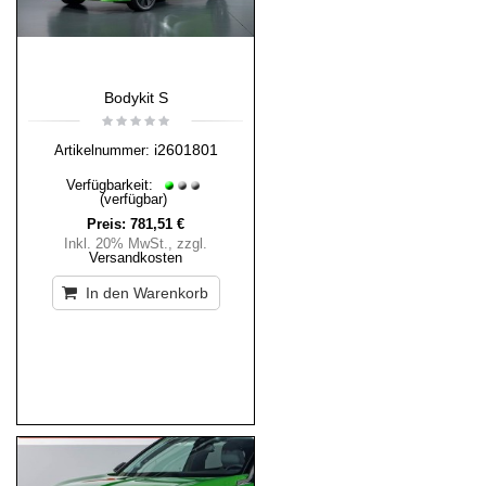
Bodykit S
i2601801
Artikelnummer:
Verfügbarkeit:
(verfügbar)
Preis:
781,51 €
Inkl. 20% MwSt.
,
zzgl.
Versandkosten
In den Warenkorb