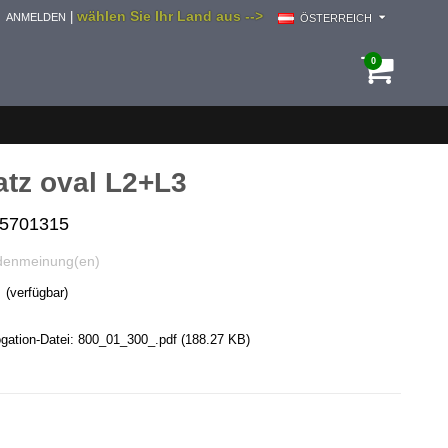
wählen Sie Ihr Land aus -->
|
ANMELDEN
ÖSTERREICH
0
satz oval L2+L3
i5701315
denmeinung(en)
(verfügbar)
ation-Datei:
800_01_300_.pdf
(188.27 KB)