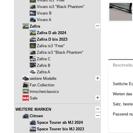
Vivaro is3 "Free"
Vivaro is3 "Black Phantom"
Vivaro B
Vivaro A
Zafira
Zafira D ab 2024
Zafira D bis 2023
Zafira is3 "Free"
Zafira is3 "Black Phantom"
Zafira C
Beschreib
Zafira B
Zafira A
weitere Modelle
Seitliche E
Fan Collection
Irmscherclassics
Werten das 
Sale
Satz, beste
WEITERE MARKEN
Passend nu
Citroen
Space Tourer ab MJ 2024
Space Tourer bis MJ 2023