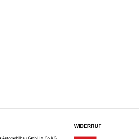
WIDERRUF
er Automobilbau GmbH & Co.KG