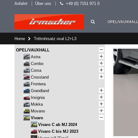
Anfahrt
Über uns
+49 (0) 7151 971 0
OPEL/VAUXHAL
Home
Trittrohrsatz oval L2+L3
OPEL/VAUXHALL
Astra
Combo
Corsa
Crossland
Frontera
Grandland
Insignia
Mokka
Movano
Vivaro
Vivaro C ab MJ 2024
Vivaro C bis MJ 2023