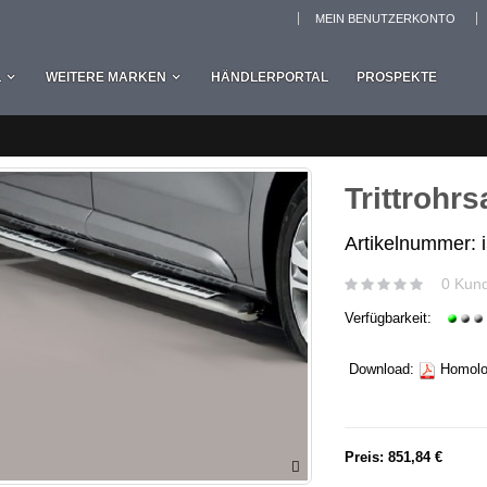
MEIN BENUTZERKONTO
L
WEITERE MARKEN
HÄNDLERPORTAL
PROSPEKTE
Trittrohr
Artikelnummer: 
0 Kun
Verfügbarkeit:
Download:
Homolog
Preis:
851,84 €