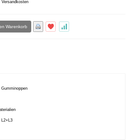
.
Versandkosten
den Warenkorb
den Gumminoppen
terialien
. L2+L3