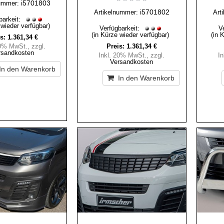
i5701803
ummer:
i5701802
Artikelnummer:
Art
barkeit:
 wieder verfügbar)
Verfügbarkeit:
V
(in Kürze wieder verfügbar)
(in 
s:
1.361,34 €
20% MwSt.
,
zzgl.
Preis:
1.361,34 €
rsandkosten
Inkl. 20% MwSt.
,
zzgl.
I
Versandkosten
In den Warenkorb
In den Warenkorb