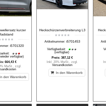
wellersatz kurzer
Heckschürzenverbreiterung L3
Heck
Radstand
i5701453
Artikelnummer:
Art
i5701320
ummer:
Verfügbarkeit:
V
(verfügbar)
barkeit:
 wieder verfügbar)
Preis:
387,12 €
is:
664,43 €
Inkl. 20% MwSt.
,
zzgl.
I
Versandkosten
20% MwSt.
,
zzgl.
rsandkosten
In den Warenkorb
In den Warenkorb