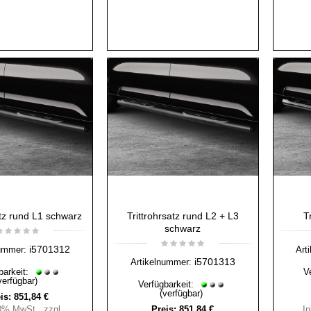
atz rund L1 schwarz
Trittrohrsatz rund L2 + L3
T
schwarz
i5701312
ummer:
Art
i5701313
Artikelnummer:
barkeit:
V
verfügbar)
Verfügbarkeit:
(verfügbar)
is:
851,84 €
20% MwSt.
,
zzgl.
Preis:
851,84 €
I