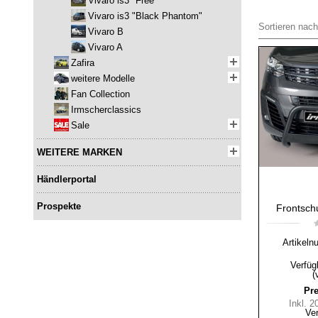
Vivaro is3 "Free"
Vivaro is3 "Black Phantom"
Sortieren nach
Vivaro B
Vivaro A
Zafira
weitere Modelle
Fan Collection
Irmscherclassics
Sale
WEITERE MARKEN
Händlerportal
Prospekte
Frontsch
Artikeln
Verfüg
(
Pre
Inkl. 
Ve