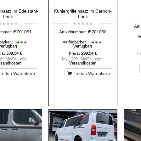
einsatz im Edelstahl-
Kühlergrilleinsatz im Carbon-
Look
Look
Art
i5701051
i5701050
ummer:
Artikelnummer:
V
barkeit:
Verfügbarkeit:
verfügbar)
(verfügbar)
is:
339,54 €
Preis:
299,54 €
I
20% MwSt.
,
zzgl.
Inkl. 20% MwSt.
,
zzgl.
rsandkosten
Versandkosten
In den Warenkorb
In den Warenkorb