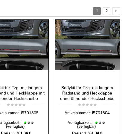
1
2
it für Fzg. mit langem
Bodykit für Fzg. mit langem
and und Heckklappe mit
Radstand und Heckklappe
fnender Heckscheibe
ohne öffnender Heckscheibe
i5701805
i5701804
ikelnummer:
Artikelnummer:
erfügbarkeit:
Verfügbarkeit:
(verfügbar)
(verfügbar)
Preis:
1.361,34 €
Preis:
1.361,34 €