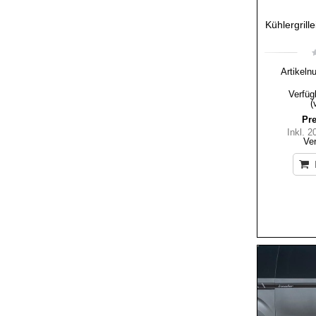
Kühlergrill
Artikeln
Verfüg
(
Pre
Inkl. 
Ve