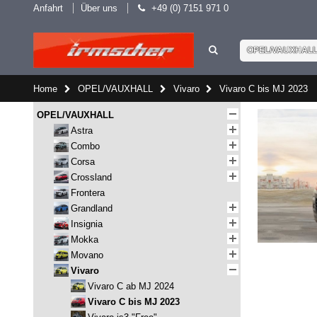
Anfahrt
Über uns
+49 (0) 7151 971 0
OPEL/VAUXHAL
Home
OPEL/VAUXHALL
Vivaro
Vivaro C bis MJ 2023
OPEL/VAUXHALL
Astra
Combo
Corsa
Crossland
Frontera
Grandland
Insignia
Mokka
Movano
Vivaro
Vivaro C ab MJ 2024
Vivaro C bis MJ 2023