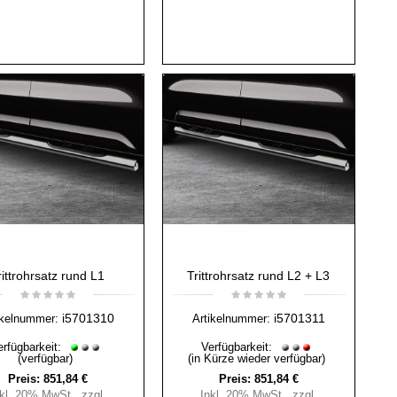
rittrohrsatz rund L1
Trittrohrsatz rund L2 + L3
i5701310
i5701311
ikelnummer:
Artikelnummer:
erfügbarkeit:
Verfügbarkeit:
(verfügbar)
(in Kürze wieder verfügbar)
Preis:
851,84 €
Preis:
851,84 €
nkl. 20% MwSt.
,
zzgl.
Inkl. 20% MwSt.
,
zzgl.