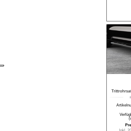
Trittrohrs
Artikeln
Verfüg
(
Pre
Inkl. 