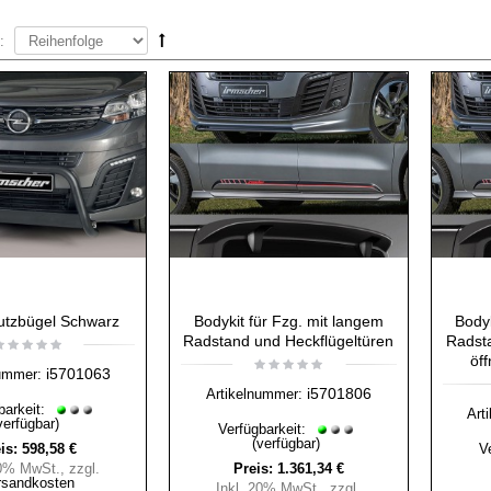
:
utzbügel Schwarz
Bodykit für Fzg. mit langem
Bodyk
Radstand und Heckflügeltüren
Radst
öf
i5701063
ummer:
i5701806
Artikelnummer:
barkeit:
Art
verfügbar)
Verfügbarkeit:
(verfügbar)
is:
598,58 €
V
20% MwSt.
,
zzgl.
Preis:
1.361,34 €
rsandkosten
Inkl. 20% MwSt.
,
zzgl.