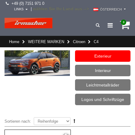
+49 (0) 7151 971 0
wählen Sie Ihr Land aus -->
|
LINKS
ÖSTERREICH
0
Home
WEITERE MARKEN
Citroen
C4
Exterieur
Interieur
Leichtmetallräder
Logos und Schriftzüge
Sortieren nach: