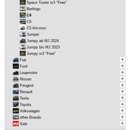
Space Tourer is3 "Free"
Berlingo
C4
C5
C5 Aircross
Jumper
Jumpy ab MJ 2024
Jumpy bis MJ 2023
Jumpy is3 "Free"
Fiat
Ford
Leapmotor
Nissan
Peugeot
Renault
Tesla
Toyota
Volkswagen
other Brands
Sale