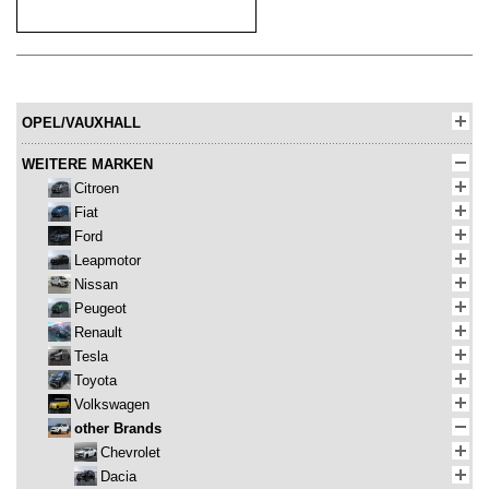
OPEL/VAUXHALL
WEITERE MARKEN
Citroen
Fiat
Ford
Leapmotor
Nissan
Peugeot
Renault
Tesla
Toyota
Volkswagen
other Brands
Chevrolet
Dacia