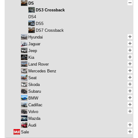
DS
DS3 Crossback
DS4
DS5
DS7 Crossback
Hyundai
Jaguar
Jeep
Kia
Land Rover
Mercedes Benz
Seat
Skoda
Subaru
BMW
Cadillac
Volvo
Mazda
Audi
Sale