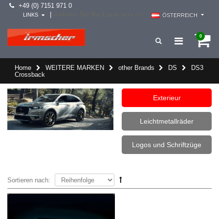
+49 (0) 7151 971 0
wählen Sie Ihr Land aus -->
|
LINKS
ÖSTERREICH
0
Home
WEITERE MARKEN
other Brands
DS
DS3
Crossback
Exterieur
Leichtmetallräder
Logos und Schriftzüge
Sortieren nach: