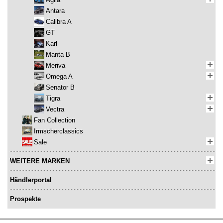
Antara
Calibra A
GT
Karl
Manta B
Meriva
Omega A
Senator B
Tigra
Vectra
Fan Collection
Irmscherclassics
Sale
WEITERE MARKEN
Händlerportal
Prospekte