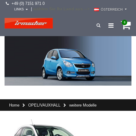
+49 (0) 7151 971 0
wählen Sie Ihr Land aus -->
|
LINKS
ÖSTERREICH
0
Home
OPEL/VAUXHALL
weitere Modelle