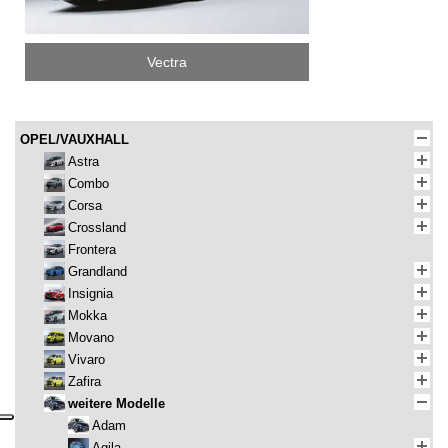
Vectra
OPEL/VAUXHALL
Astra
Combo
Corsa
Crossland
Frontera
Grandland
Insignia
Mokka
Movano
Vivaro
Zafira
weitere Modelle
Adam
Agila