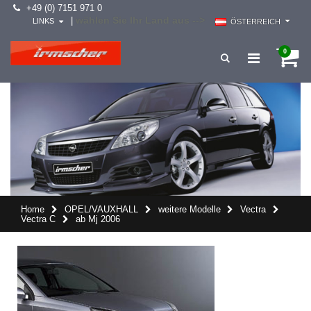
+49 (0) 7151 971 0
wählen Sie Ihr Land aus -->
|
LINKS
ÖSTERREICH
0
Home
OPEL/VAUXHALL
weitere Modelle
Vectra
Vectra C
ab Mj 2006