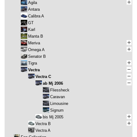
Agila
Antara
Calibra A
GT
Karl
Manta B
Meriva
Omega A
Senator B
Tigra
Vectra
Vectra C
ab Mj 2006
Fliessheck
Caravan
Limousine
Signum
bis Mj 2005
Vectra B
Vectra A