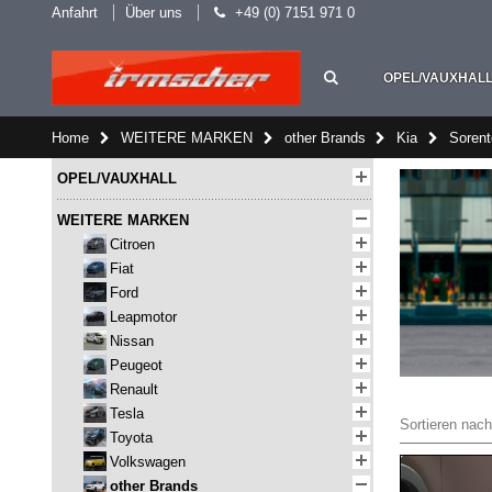
Anfahrt
Über uns
+49 (0) 7151 971 0
OPEL/VAUXHAL
Home
WEITERE MARKEN
other Brands
Kia
Sorent
OPEL/VAUXHALL
WEITERE MARKEN
Citroen
Fiat
Ford
Leapmotor
Nissan
Peugeot
Renault
Tesla
Sortieren nach
Toyota
Volkswagen
other Brands