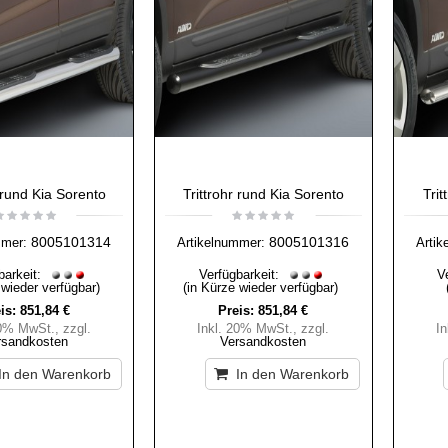
r rund Kia Sorento
Trittrohr rund Kia Sorento
Trit
8005101314
8005101316
mmer:
Artikelnummer:
Artik
barkeit:
Verfügbarkeit:
V
 wieder verfügbar)
(in Kürze wieder verfügbar)
is:
851,84 €
Preis:
851,84 €
20% MwSt.
,
zzgl.
Inkl. 20% MwSt.
,
zzgl.
I
rsandkosten
Versandkosten
In den Warenkorb
In den Warenkorb