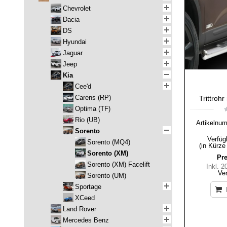
Chevrolet
Dacia
DS
Hyundai
Jaguar
Jeep
Kia
Cee'd
Carens (RP)
Trittroh
Optima (TF)
Rio (UB)
Artikelnu
Sorento
Verfüg
Sorento (MQ4)
(in Kürze
Sorento (XM)
Pre
Sorento (XM) Facelift
Inkl. 
Ve
Sorento (UM)
Sportage
XCeed
Land Rover
Mercedes Benz