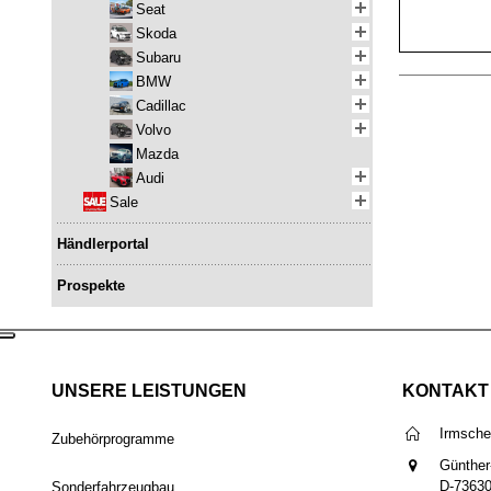
Seat
Skoda
Subaru
BMW
Cadillac
Volvo
Mazda
Audi
Sale
Händlerportal
Prospekte
UNSERE LEISTUNGEN
KONTAKT
Irmsch
Zubehörprogramme
Günther
D-7363
Sonderfahrzeugbau