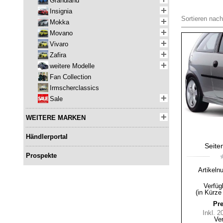
Grandland
Insignia
Sortieren nach
Mokka
Movano
Vivaro
Zafira
weitere Modelle
Fan Collection
Irmscherclassics
Sale
WEITERE MARKEN
Händlerportal
Seite
Prospekte
Artikel
Verfüg
(in Kürze
Pre
Inkl. 
Ve