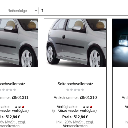
:
nschwellersatz
Seitenschwellersatz
i3501311
i3501310
nummer:
Artikelnummer:
Art
barkeit:
Verfügbarkeit:
V
 wieder verfügbar)
(in Kürze wieder verfügbar)
is:
512,84 €
Preis:
512,84 €
20% MwSt.
,
zzgl.
Inkl. 20% MwSt.
,
zzgl.
I
rsandkosten
Versandkosten