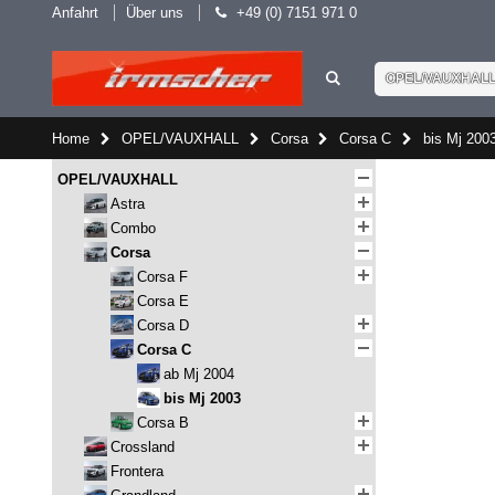
Anfahrt
Über uns
+49 (0) 7151 971 0
OPEL/VAUXHAL
Home
OPEL/VAUXHALL
Corsa
Corsa C
bis Mj 200
OPEL/VAUXHALL
Astra
Combo
Corsa
Corsa F
Corsa E
Corsa D
Corsa C
ab Mj 2004
bis Mj 2003
Corsa B
Crossland
Frontera