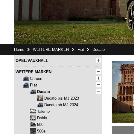
Home
WEITERE MARKEN
Fiat
Ducato
OPEL/VAUXHALL
WEITERE MARKEN
Citroen
Fiat
Ducato
Ducato bis MJ 2023
Ducato ab MJ 2024
Talento
Doblo
500
500e