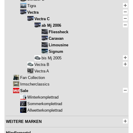
Tigra
Vectra
Vectra C
ab Mj 2006
Fliessheck
Caravan
Limousine
Signum
bis Mj 2005
Vectra B
Vectra A
Fan Collection
Irmscherclassics
Sale
Winterkomplettrad
Sommerkomplettrad
Allwetterkomplettrad
WEITERE MARKEN
Händlerportal