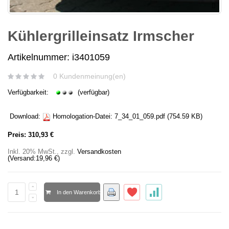
Kühlergrilleinsatz Irmscher
Artikelnummer: i3401059
0 Kundenmeinung(en)
Verfügbarkeit:
(verfügbar)
Download:
Homologation-Datei:
7_34_01_059.pdf
(754.59 KB)
Preis:
310,93 €
Inkl. 20% MwSt.
,
zzgl.
Versandkosten
(Versand:
19,96 €
)
In den Warenkorb