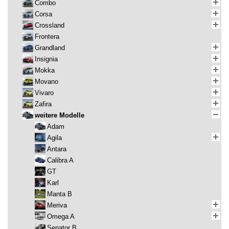
Combo
Corsa
Crossland
Frontera
Grandland
Insignia
Mokka
Movano
Vivaro
Zafira
weitere Modelle
Adam
Agila
Antara
Calibra A
GT
Karl
Manta B
Meriva
Omega A
Senator B