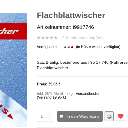
Flachblattwischer
Artikelnummer: i9917746
0 Kundenmeinung(en)
Verfügbarkeit:
(in Kürze wieder verfügbar)
Satz 2-teilig, bestehend aus i 95 17 746 (Fahrersei
Flachblattwischer
Preis:
39,65 €
Inkl. 20% MwSt.
,
zzgl.
Versandkosten
(Versand:
19,96 €
)
In den Warenkorb