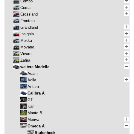
Combo
Corsa
Crossland
Frontera
Grandland
Insignia
Mokka
Movano
Vivaro
Zafira
weitere Modelle
Adam
Agila
Antara
Calibra A
GT
Karl
Manta B
Meriva
Omega A
Stufenheck