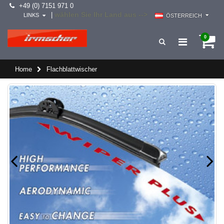
+49 (0) 7151 971 0
wählen Sie Ihr Land aus -->
|
LINKS
ÖSTERREICH
0
Home
Flachblattwischer