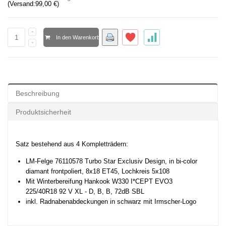
(Versand:
99,00 €
)
In den Warenkorb
Beschreibung
Produktsicherheit
Satz bestehend aus 4 Kompletträdern:
LM-Felge 76110578 Turbo
Star Exclusiv Design,
in bi-color
diamant frontpoliert,
8x18 ET45,
Lochkreis 5x108
Mit Winterbereifung Hankook W330
I*CEPT EVO3
225/40R18
92 V XL - D, B, B, 72dB SBL
inkl. Radnabenabdeckungen in schwarz mit Irmscher-Logo