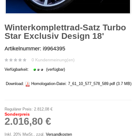
Winterkomplettrad-Satz Turbo
Star Exclusiv Design 18'
Artikelnummer: i9964395
0 Kundenmeinung(en)
Verfügbarkeit:
(verfügbar)
Download:
Homologation-Datei:
7_61_10_577_578_589.pdf
(3.7 MB)
Regulärer Preis:
2.812,08 €
Sonderpreis
2.016,80 €
Inkl. 20% MwSt.
,
zzgl.
Versandkosten