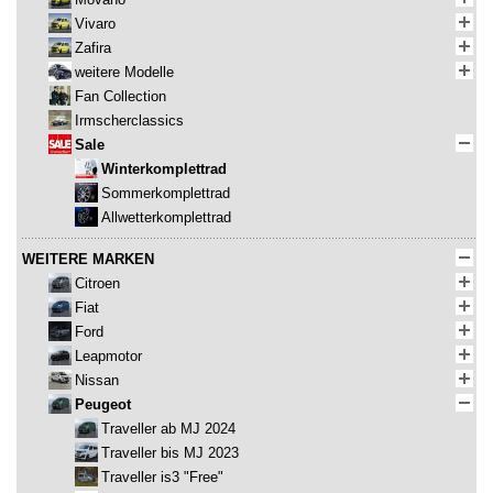
Vivaro
Zafira
weitere Modelle
Fan Collection
Irmscherclassics
Sale
Winterkomplettrad
Sommerkomplettrad
Allwetterkomplettrad
WEITERE MARKEN
Citroen
Fiat
Ford
Leapmotor
Nissan
Peugeot
Traveller ab MJ 2024
Traveller bis MJ 2023
Traveller is3 "Free"