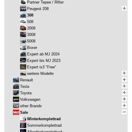
Partner Tepee / Rifter
Peugeot 208
308
508
2008
3008
5008
Boxer
Expert ab MJ 2024
Expert bis MJ 2023
Expert is3 "Free"
weitere Modelle
Renault
Tesla
Toyota
Volkswagen
other Brands
Sale
Winterkomplettrad
Sommerkomplettrad
Allwetterkomplettrad