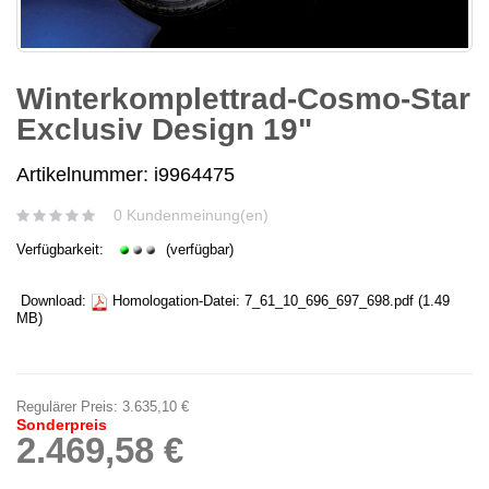
Winterkomplettrad-Cosmo-Star
Exclusiv Design 19"
Artikelnummer: i9964475
0 Kundenmeinung(en)
Verfügbarkeit:
(verfügbar)
Download:
Homologation-Datei:
7_61_10_696_697_698.pdf
(1.49
MB)
Regulärer Preis:
3.635,10 €
Sonderpreis
2.469,58 €