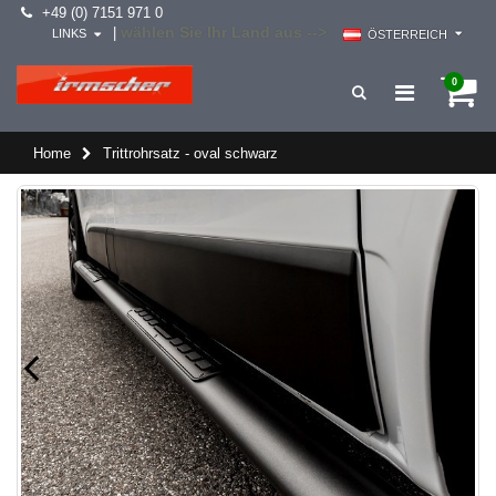
+49 (0) 7151 971 0
wählen Sie Ihr Land aus -->
|
LINKS
ÖSTERREICH
0
Home
Trittrohrsatz - oval schwarz