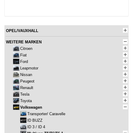
OPEL/VAUXHALL
WEITERE MARKEN
Citroen
Fiat
Ford
Leapmotor
Nissan
Peugeot
Renault
Tesla
Toyota
Volkswagen
Transporter/ Caravelle
ID BUZZ
ID 3 / ID 4