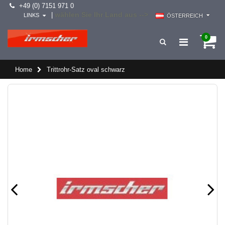
+49 (0) 7151 971 0
wählen Sie Ihr Land aus -->
|
LINKS
ÖSTERREICH
0
Home
Trittrohr-Satz oval schwarz