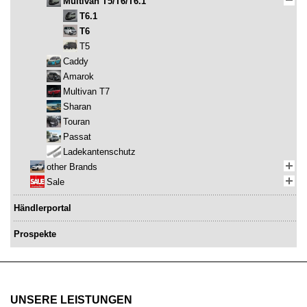
Multivan T5/T6/T6.1
T6.1
T6
T5
Caddy
Amarok
Multivan T7
Sharan
Touran
Passat
Ladekantenschutz
other Brands
Sale
Händlerportal
Prospekte
UNSERE LEISTUNGEN