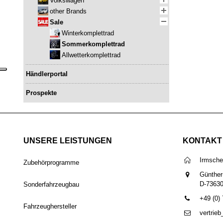
Volkswagen
other Brands
Sale
Winterkomplettrad
Sommerkomplettrad
Allwetterkomplettrad
Händlerportal
Prospekte
UNSERE LEISTUNGEN
KONTAKT
Irmsch
Zubehörprogramme
Günther
D-7363
Sonderfahrzeugbau
+49 (0)
Fahrzeughersteller
vertrie