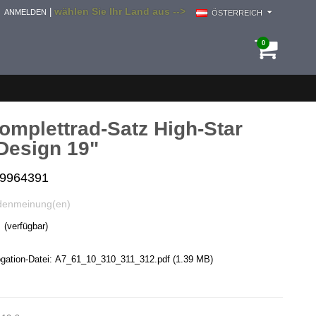
wählen Sie Ihr Land aus -->
|
ANMELDEN
ÖSTERREICH
0
mplettrad-Satz High-Star
Design 19"
i9964391
denmeinung(en)
(verfügbar)
ation-Datei:
A7_61_10_310_311_312.pdf
(1.39 MB)