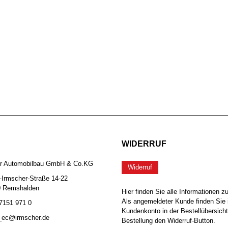
WIDERRUF
er Automobilbau GmbH & Co.KG
Widerruf
-Irmscher-Straße 14-22
0 Remshalden
Hier finden Sie alle Informationen z
Als angemeldeter Kunde finden Sie 
 7151 971 0
Kundenkonto in der Bestellübersicht
b_ec@irmscher.de
Bestellung den Widerruf-Button.