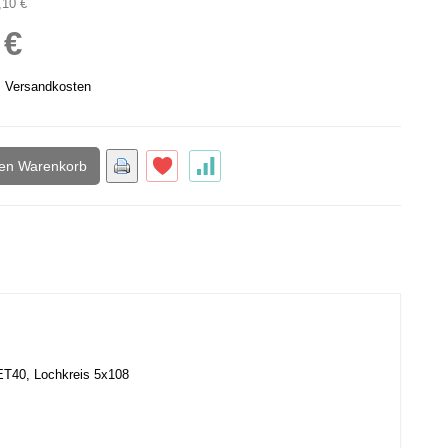
,10 €
 €
.
Versandkosten
den Warenkorb
 ET40, Lochkreis 5x108