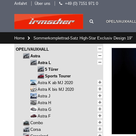
Anfahrt
Über uns
+49 (0) 7151 971 0
OPEL/VAUXHAL
Home
Sommerkomplettrad-Satz High-Star Exclusiv Design 19"
OPEL/VAUXHALL
Astra
Astra L
5 Türer
Sports Tourer
Astra K ab MJ 2020
Astra K bis MJ 2020
Astra J
Astra H
Astra G
Astra F
Combo
Corsa