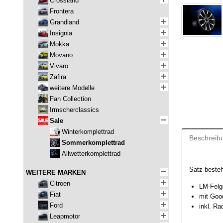
Crossland
Frontera
Grandland
Insignia
Mokka
Movano
Vivaro
Zafira
weitere Modelle
Fan Collection
Irmscherclassics
Sale
Winterkomplettrad
Beschreib
Sommerkomplettrad
Allwetterkomplettrad
Satz beste
WEITERE MARKEN
Citroen
LM-Felge
Fiat
mit Goo
Ford
inkl. R
Leapmotor