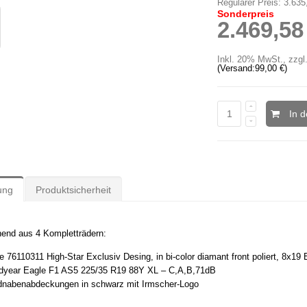
Regulärer Preis:
3.635
Sonderpreis
2.469,58
Inkl. 20% MwSt.
,
zzgl
(Versand:
99,00 €
)
In 
ung
Produktsicherheit
hend aus 4 Kompletträdern:
 76110311 High-Star Exclusiv Desing, in bi-color diamant front poliert, 8x19
dyear Eagle F1 AS5 225/35 R19 88Y XL – C,A,B,71dB
adnabenabdeckungen in schwarz mit Irmscher-Logo