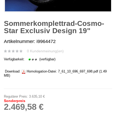
Sommerkomplettrad-Cosmo-
Star Exclusiv Design 19"
Artikelnummer: i9964472
0 Kundenmeinung(en)
Verfügbarkeit:
(verfügbar)
Download:
Homologation-Datei:
7_61_10_696_697_698.pdf
(1.49
MB)
Regulärer Preis:
3.635,10 €
Sonderpreis
2.469,58 €