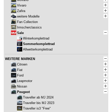
Vivaro
Zafira
weitere Modelle
Fan Collection
Irmscherclassics
Sale
Winterkomplettrad
Sommerkomplettrad
Allwetterkomplettrad
WEITERE MARKEN
Citroen
Fiat
Ford
Leapmotor
Nissan
Peugeot
Traveller ab MJ 2024
Traveller bis MJ 2023
Traveller is3 "Free"