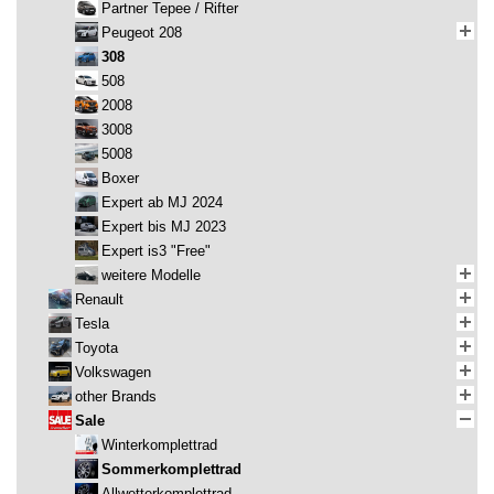
Partner Tepee / Rifter
Peugeot 208
308
508
2008
3008
5008
Boxer
Expert ab MJ 2024
Expert bis MJ 2023
Expert is3 "Free"
weitere Modelle
Renault
Tesla
Toyota
Volkswagen
other Brands
Sale
Winterkomplettrad
Sommerkomplettrad
Allwetterkomplettrad