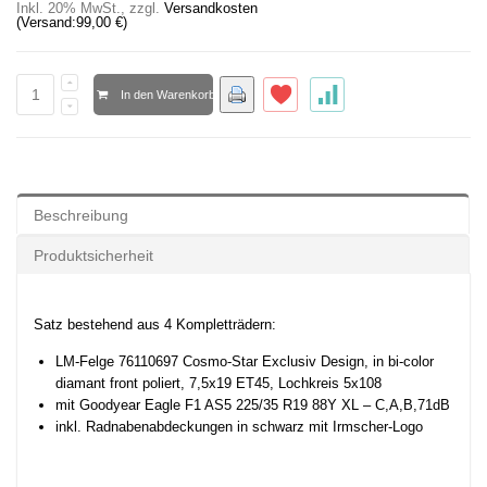
Inkl. 20% MwSt.
,
zzgl.
Versandkosten
(Versand:
99,00 €
)
In den Warenkorb
Beschreibung
Produktsicherheit
Satz bestehend aus 4 Kompletträdern:
LM-Felge 76110697 Cosmo-Star Exclusiv Design, in bi-color
diamant front poliert, 7,5x19 ET45, Lochkreis 5x108
mit Goodyear Eagle F1 AS5 225/35 R19 88Y XL – C,A,B,71dB
inkl. Radnabenabdeckungen in schwarz mit Irmscher-Logo