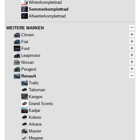
Winterkomplettrad
Sommerkomplettrad
Allwetterkomplettrad
WEITERE MARKEN
Citroen
Fiat
Ford
Leapmotor
Nissan
Peugeot
Renault
Trafic
Talisman
Kangoo
Grand Scenic
Kadjar
Koleos
Arkana
Master
Megane