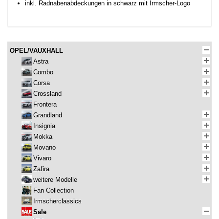
inkl. Radnabenabdeckungen in schwarz mit Irmscher-Logo
OPEL/VAUXHALL
Astra
Combo
Corsa
Crossland
Frontera
Grandland
Insignia
Mokka
Movano
Vivaro
Zafira
weitere Modelle
Fan Collection
Irmscherclassics
Sale