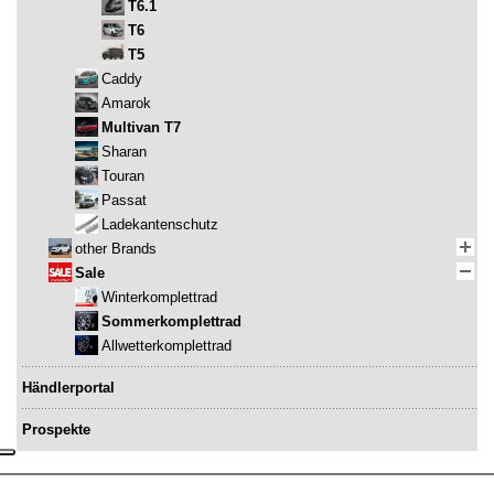
T6.1
T6
T5
Caddy
Amarok
Multivan T7
Sharan
Touran
Passat
Ladekantenschutz
other Brands
Sale
Winterkomplettrad
Sommerkomplettrad
Allwetterkomplettrad
Händlerportal
Prospekte