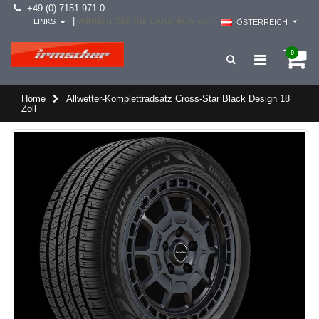
+49 (0) 7151 971 0
wählen Sie Ihr Land aus -->
|
LINKS
ÖSTERREICH
0
Home
Allwetter-Komplettradsatz Cross-Star Black Design 18
Zoll