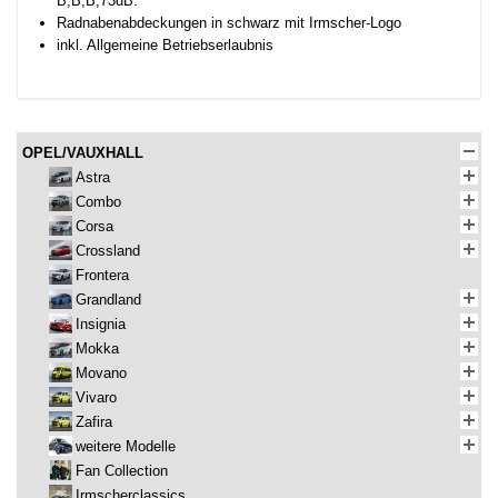
B,B,B,73dB.
Radnabenabdeckungen in schwarz mit Irmscher-Logo
inkl. Allgemeine Betriebserlaubnis
OPEL/VAUXHALL
Astra
Combo
Corsa
Crossland
Frontera
Grandland
Insignia
Mokka
Movano
Vivaro
Zafira
weitere Modelle
Fan Collection
Irmscherclassics