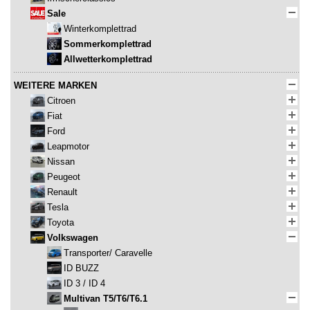
Sale
Winterkomplettrad
Sommerkomplettrad
Allwetterkomplettrad
WEITERE MARKEN
Citroen
Fiat
Ford
Leapmotor
Nissan
Peugeot
Renault
Tesla
Toyota
Volkswagen
Transporter/ Caravelle
ID BUZZ
ID 3 / ID 4
Multivan T5/T6/T6.1