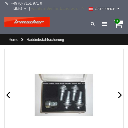
+49 (0) 7151 971 0
wählen Sie Ihr Land aus -->
|
LINKS
ÖSTERREICH
0
Home
Raddiebstahlsicherung