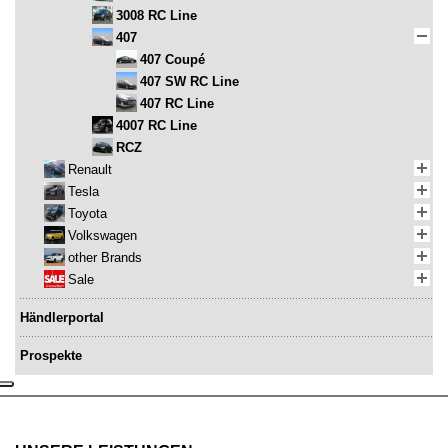
3008 RC Line
407
407 Coupé
407 SW RC Line
407 RC Line
4007 RC Line
RCZ
Renault
Tesla
Toyota
Volkswagen
other Brands
Sale
Händlerportal
Prospekte