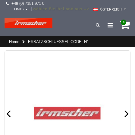
+49 (0) 7151 971 0
wählen Sie Ihr Land aus -->
|
LINKS
ÖSTERREICH
0
Home
ERSATZSCHLUESSEL CODE: H1