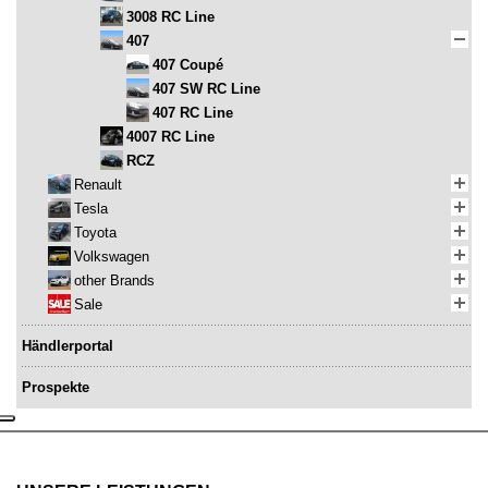
3008 RC Line
407
407 Coupé
407 SW RC Line
407 RC Line
4007 RC Line
RCZ
Renault
Tesla
Toyota
Volkswagen
other Brands
Sale
Händlerportal
Prospekte