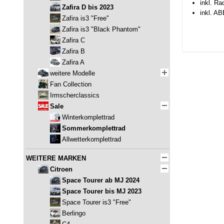
inkl. R
Zafira D bis 2023
inkl. AB
Zafira is3 "Free"
Zafira is3 "Black Phantom"
Zafira C
Zafira B
Zafira A
weitere Modelle
Fan Collection
Irmscherclassics
Sale
Winterkomplettrad
Sommerkomplettrad
Allwetterkomplettrad
WEITERE MARKEN
Citroen
Space Tourer ab MJ 2024
Space Tourer bis MJ 2023
Space Tourer is3 "Free"
Berlingo