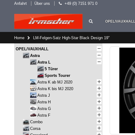
Anfahrt
Über uns
+49 (0) 7151 971 0
OPEL/VAUXHAL
Home
LM-Felgen-Satz High-Star Black Design 19"
OPEL/VAUXHALL
Astra
Astra L
5 Türer
Sports Tourer
Astra K ab MJ 2020
Astra K bis MJ 2020
Astra J
Astra H
Astra G
Astra F
Combo
Corsa