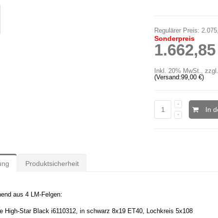
Regulärer Preis:
2.075
Sonderpreis
1.662,85
Inkl. 20% MwSt.
,
zzgl
(Versand:
99,00 €
)
In 
ung
Produktsicherheit
hend aus 4 LM-Felgen:
e High-Star Black i6110312, in schwarz 8x19 ET40, Lochkreis 5x108