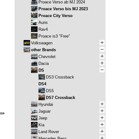
Proace Verso ab MJ 2024
Proace Verso bis MJ 2023
Proace City Verso
Auris
Rav4
Proace is3 "Free"
Volkswagen
other Brands
Chevrolet
Dacia
DS
DS3 Crossback
DS4
DS5
DS7 Crossback
Hyundai
Jaguar
Jeep
Kia
Land Rover
Mercedes Benz