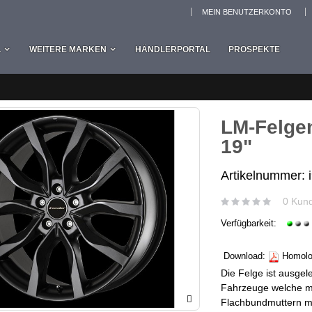
MEIN BENUTZERKONTO
L
WEITERE MARKEN
HÄNDLERPORTAL
PROSPEKTE
LM-Felgen
19"
Artikelnummer: 
0 Kun
Verfügbarkeit:
Download:
Homolog
Die Felge ist ausgel
Fahrzeuge welche mit
Flachbundmuttern mit