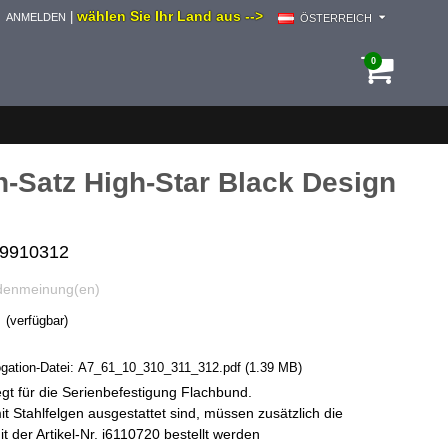
wählen Sie Ihr Land aus -->
|
ANMELDEN
ÖSTERREICH
0
-Satz High-Star Black Design
i9910312
denmeinung(en)
(verfügbar)
ation-Datei:
A7_61_10_310_311_312.pdf
(1.39 MB)
egt für die Serienbefestigung Flachbund.
 Stahlfelgen ausgestattet sind, müssen zusätzlich die
 der Artikel-Nr. i6110720 bestellt werden