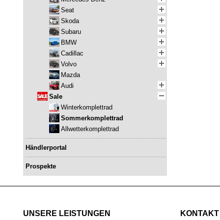
Seat
Skoda
Subaru
BMW
Cadillac
Volvo
Mazda
Audi
Sale
Winterkomplettrad
Sommerkomplettrad
Allwetterkomplettrad
Händlerportal
Prospekte
UNSERE LEISTUNGEN
KONTAKT