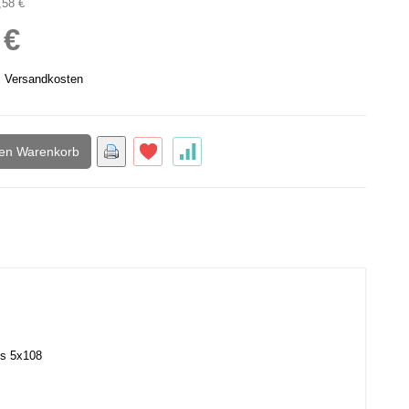
,58 €
 €
.
Versandkosten
den Warenkorb
is 5x108