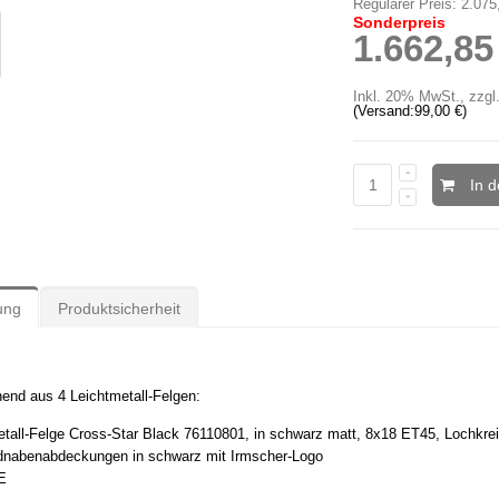
Regulärer Preis:
2.075
Sonderpreis
1.662,85
Inkl. 20% MwSt.
,
zzgl
(Versand:
99,00 €
)
In 
ung
Produktsicherheit
end aus 4 Leichtmetall-Felgen:
etall-Felge Cross-Star Black 76110801, in schwarz matt, 8x18 ET45, Lochkre
adnabenabdeckungen in schwarz mit Irmscher-Logo
E