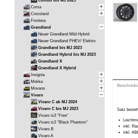
Combo bis MJ 2023
Corsa
Crossland
Frontera
Grandland
Neuer Grandland Mild Hybrid
Neuer Grandland PHEV/ Elektro
Grandland bis MJ 2023
Grandland Hybrid bis MJ 2023
Grandland X
Grandland X Hybrid
Insignia
Mokka
Beschreib
Movano
Vivaro
Vivaro C ab MJ 2024
Vivaro C bis MJ 2023
Satz besteh
Vivaro is3 "Free"
Leichtm
Vivaro is3 "Black Phantom"
inkl. R
Vivaro B
inkl. AB
Vivaro A