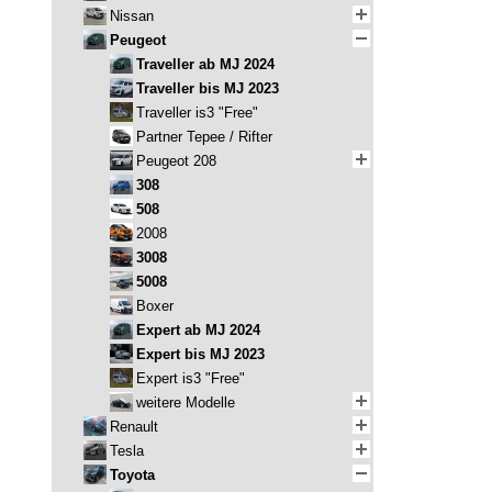
Nissan
Peugeot
Traveller ab MJ 2024
Traveller bis MJ 2023
Traveller is3 "Free"
Partner Tepee / Rifter
Peugeot 208
308
508
2008
3008
5008
Boxer
Expert ab MJ 2024
Expert bis MJ 2023
Expert is3 "Free"
weitere Modelle
Renault
Tesla
Toyota