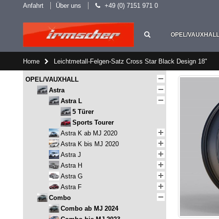
Anfahrt
Über uns
+49 (0) 7151 971 0
OPEL/VAUXHAL
Home
Leichtmetall-Felgen-Satz Cross Star Black Design 18"
OPEL/VAUXHALL
Astra
Astra L
5 Türer
Sports Tourer
Astra K ab MJ 2020
Astra K bis MJ 2020
Astra J
Astra H
Astra G
Astra F
Combo
Combo ab MJ 2024