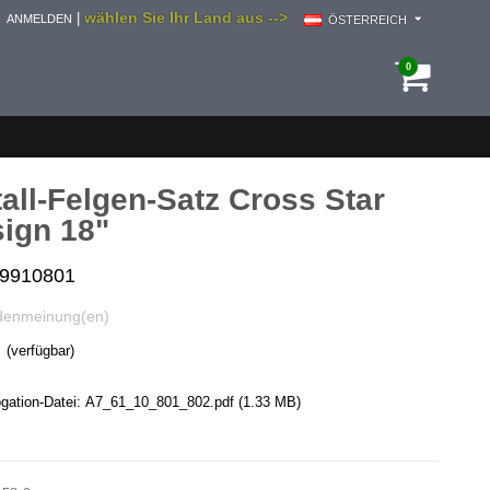
wählen Sie Ihr Land aus -->
|
ANMELDEN
ÖSTERREICH
0
all-Felgen-Satz Cross Star
ign 18"
i9910801
denmeinung(en)
(verfügbar)
ation-Datei:
A7_61_10_801_802.pdf
(1.33 MB)