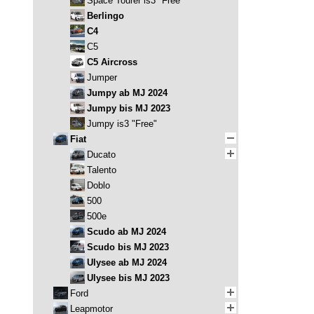
Space Tourer is3 "Free"
Berlingo
C4
C5
C5 Aircross
Jumper
Jumpy ab MJ 2024
Jumpy bis MJ 2023
Jumpy is3 "Free"
Fiat
Ducato
Talento
Doblo
500
500e
Scudo ab MJ 2024
Scudo bis MJ 2023
Ulysee ab MJ 2024
Ulysee bis MJ 2023
Ford
Leapmotor