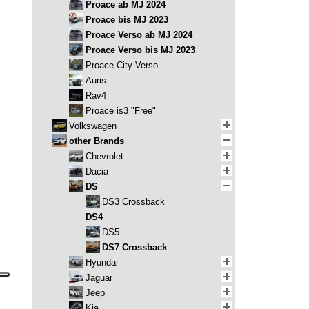
Proace ab MJ 2024
Proace bis MJ 2023
Proace Verso ab MJ 2024
Proace Verso bis MJ 2023
Proace City Verso
Auris
Rav4
Proace is3 "Free"
Volkswagen
other Brands
Chevrolet
Dacia
DS
DS3 Crossback
DS4
DS5
DS7 Crossback
Hyundai
Jaguar
Jeep
Kia