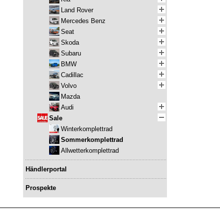
Land Rover
Mercedes Benz
Seat
Skoda
Subaru
BMW
Cadillac
Volvo
Mazda
Audi
Sale
Winterkomplettrad
Sommerkomplettrad
Allwetterkomplettrad
Händlerportal
Prospekte