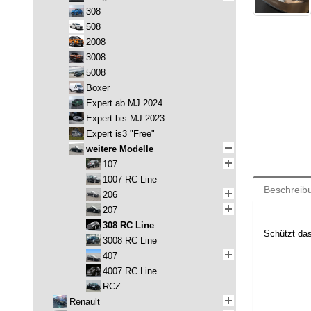
308
508
2008
3008
5008
Boxer
Expert ab MJ 2024
Expert bis MJ 2023
Expert is3 "Free"
weitere Modelle
107
1007 RC Line
Beschreib
206
207
308 RC Line
Schützt da
3008 RC Line
407
4007 RC Line
RCZ
Renault