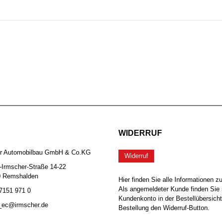
WIDERRUF
er Automobilbau GmbH & Co.KG
Widerruf
-Irmscher-Straße 14-22
0 Remshalden
Hier finden Sie alle Informationen z
Als angemeldeter Kunde finden Sie 
 7151 971 0
Kundenkonto in der Bestellübersicht
b_ec@irmscher.de
Bestellung den Widerruf-Button.