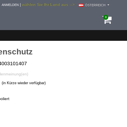
wählen Sie Ihr Land aus -->
|
ANMELDEN
ÖSTERREICH
0
enschutz
 4003101407
denmeinung(en)
(in Kürze wieder verfügbar)
oliert