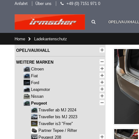
Anfahrt
Über uns
+49 (0) 7151 971 0
OPEL/VAUXHAL
Home
Ladekantenschutz
OPEL/VAUXHALL
WEITERE MARKEN
Citroen
Fiat
Ford
Leapmotor
Nissan
Peugeot
Traveller ab MJ 2024
Traveller bis MJ 2023
Traveller is3 "Free"
Partner Tepee / Rifter
Peugeot 208