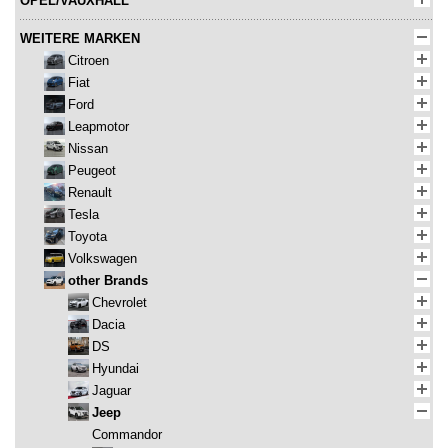
OPEL/VAUXHALL
WEITERE MARKEN
Citroen
Fiat
Ford
Leapmotor
Nissan
Peugeot
Renault
Tesla
Toyota
Volkswagen
other Brands
Chevrolet
Dacia
DS
Hyundai
Jaguar
Jeep
Commandor