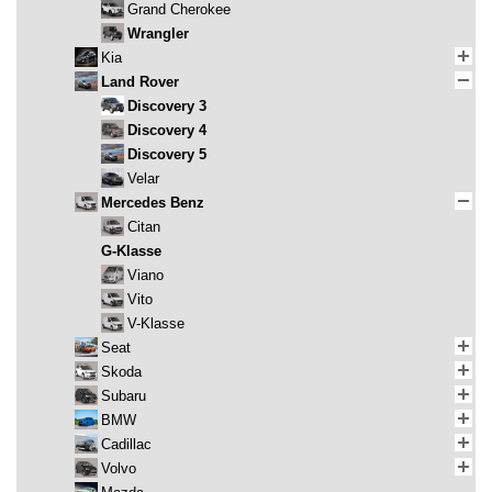
Grand Cherokee
Wrangler
Kia
Land Rover
Discovery 3
Discovery 4
Discovery 5
Velar
Mercedes Benz
Citan
G-Klasse
Viano
Vito
V-Klasse
Seat
Skoda
Subaru
BMW
Cadillac
Volvo