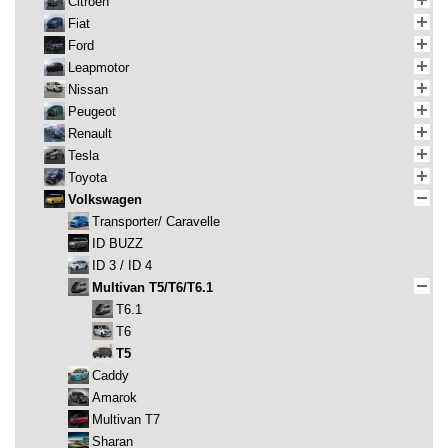
Citroen
Fiat
Ford
Leapmotor
Nissan
Peugeot
Renault
Tesla
Toyota
Volkswagen
Transporter/ Caravelle
ID BUZZ
ID 3 / ID 4
Multivan T5/T6/T6.1
T6.1
T6
T5
Caddy
Amarok
Multivan T7
Sharan