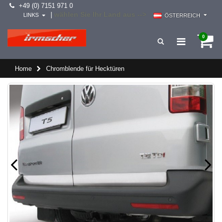
+49 (0) 7151 971 0
wählen Sie Ihr Land aus -->
|
LINKS
ÖSTERREICH
0
Home
Chromblende für Hecktüren