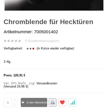
Chromblende für Hecktüren
Artikelnummer: 7005001402
0 Kundenmeinung(en)
Verfügbarkeit:
(in Kürze wieder verfügbar)
2-tlg.
Preis:
120,91 €
Inkl. 20% MwSt.
,
zzgl.
Versandkosten
(Versand:
19,96 €
)
In den Warenkorb