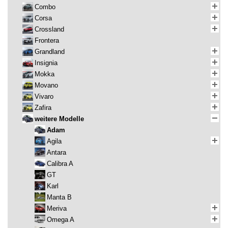
Combo
Corsa
Crossland
Frontera
Grandland
Insignia
Mokka
Movano
Vivaro
Zafira
weitere Modelle
Adam
Agila
Antara
Calibra A
GT
Karl
Manta B
Meriva
Omega A