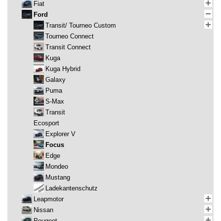
Fiat
Ford
Transit/ Tourneo Custom
Tourneo Connect
Transit Connect
Kuga
Kuga Hybrid
Galaxy
Puma
S-Max
Transit
Ecosport
Explorer V
Focus
Edge
Mondeo
Mustang
Ladekantenschutz
Leapmotor
Nissan
Peugeot