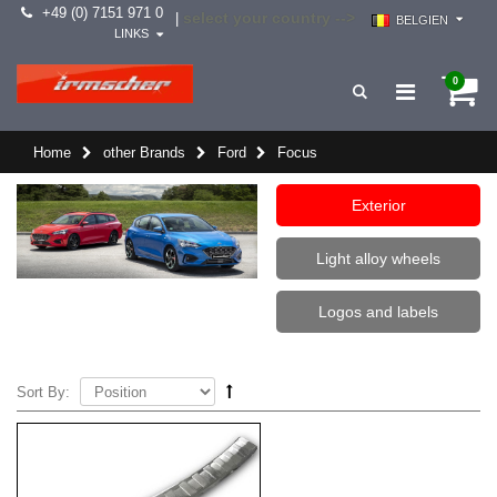
+49 (0) 7151 971 0
select your country -->
|
BELGIEN
LINKS
0
Home
other Brands
Ford
Focus
Exterior
Light alloy wheels
Logos and labels
Sort By: