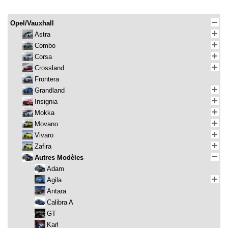
Opel/Vauxhall
Astra
Combo
Corsa
Crossland
Frontera
Grandland
Insignia
Mokka
Movano
Vivaro
Zafira
Autres Modèles
Adam
Agila
Antara
Calibra A
GT
Karl