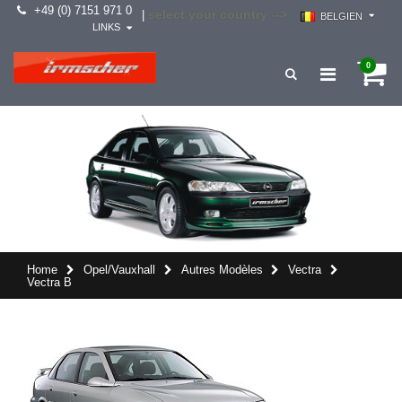
+49 (0) 7151 971 0
select your country -->
|
BELGIEN
LINKS
0
Home
Opel/Vauxhall
Autres Modèles
Vectra
Vectra B