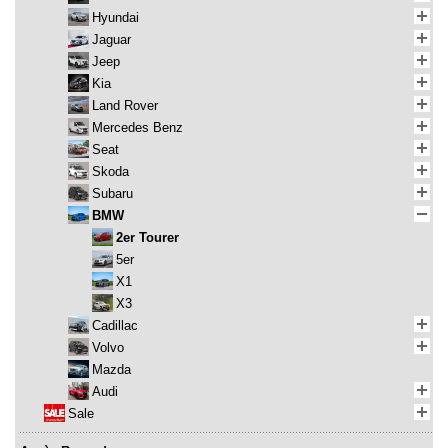
Hyundai
Jaguar
Jeep
Kia
Land Rover
Mercedes Benz
Seat
Skoda
Subaru
BMW
2er Tourer
5er
X1
X3
Cadillac
Volvo
Mazda
Audi
Sale