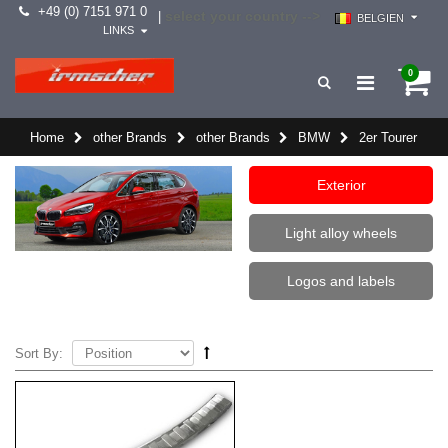
+49 (0) 7151 971 0
select your country -->
|
BELGIEN
LINKS
0
Home
other Brands
other Brands
BMW
2er Tourer
Exterior
Light alloy wheels
Logos and labels
Sort By: