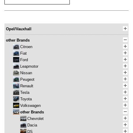
Opel/Vauxhall
other Brands
Citroen
Fiat
Ford
Leapmotor
Nissan
Peugeot
Renault
Tesla
Toyota
Volkswagen
other Brands
Chevrolet
Dacia
DS