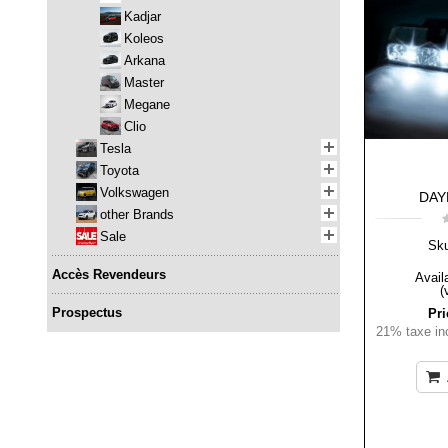
Kadjar
Koleos
Arkana
Master
Megane
Clio
Tesla
Toyota
Volkswagen
DAY
other Brands
Sale
Sk
Accès Revendeurs
Availa
(
Prospectus
Pri
21% taxe inc