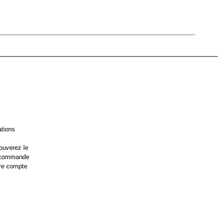
ations
ouverez le
e commande
re compte