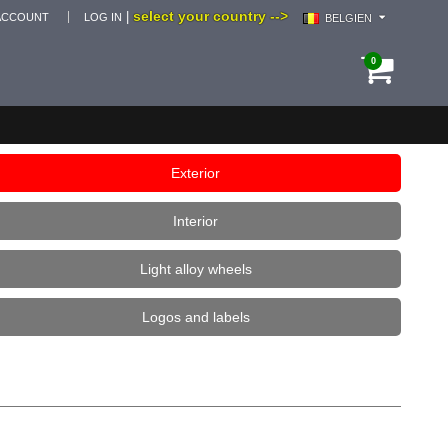
select your country -->
|
ACCOUNT
LOG IN
BELGIEN
0
Exterior
Interior
Light alloy wheels
Logos and labels