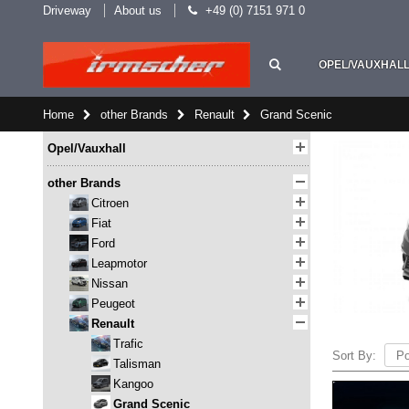
Driveway
About us
+49 (0) 7151 971 0
OPEL/VAUXHAL
Home
other Brands
Renault
Grand Scenic
Opel/Vauxhall
other Brands
Citroen
Fiat
Ford
Leapmotor
Nissan
Peugeot
Renault
Trafic
Sort By:
Talisman
Kangoo
Grand Scenic