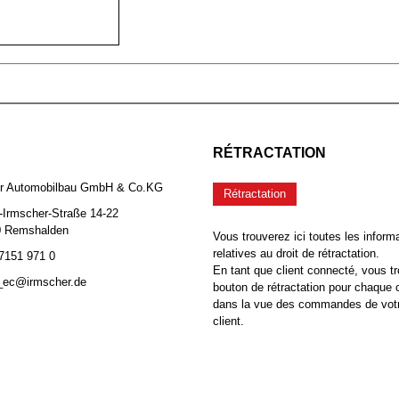
RÉTRACTATION
er Automobilbau GmbH & Co.KG
Rétractation
-Irmscher-Straße 14-22
0 Remshalden
Vous trouverez ici toutes les inform
relatives au droit de rétractation.
 7151 971 0
En tant que client connecté, vous tr
b_ec@irmscher.de
bouton de rétractation pour chaqu
dans la vue des commandes de vot
client.