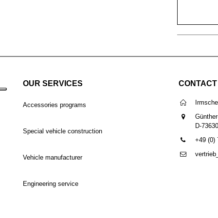
OUR SERVICES
CONTACT
Irmsch
Accessories programs
Günther
D-7363
Special vehicle construction
+49 (0)
vertrie
Vehicle manufacturer
Engineering service