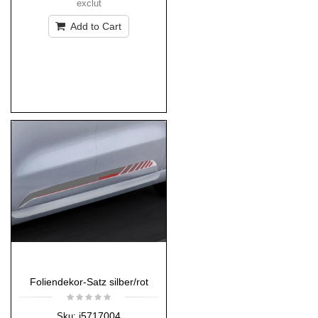
exclut
Add to Cart
Foliendekor-Satz silber/rot
i5717004
Sku: