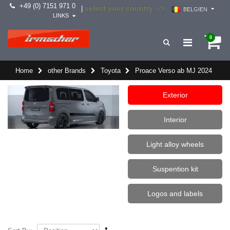
+49 (0) 7151 971 0
select your country -->
|
BELGIEN
LINKS
0
Home
other Brands
Toyota
Proace Verso ab MJ 2024
Exterior
Interior
Light alloy wheels
Suspention kit
Logos and labels