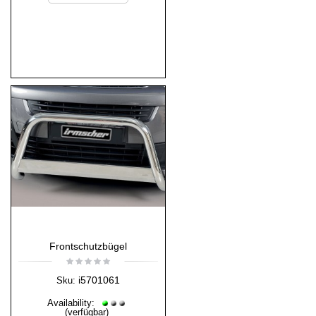
Frontschutzbügel
i5701061
Sku:
Availability:
(verfügbar)