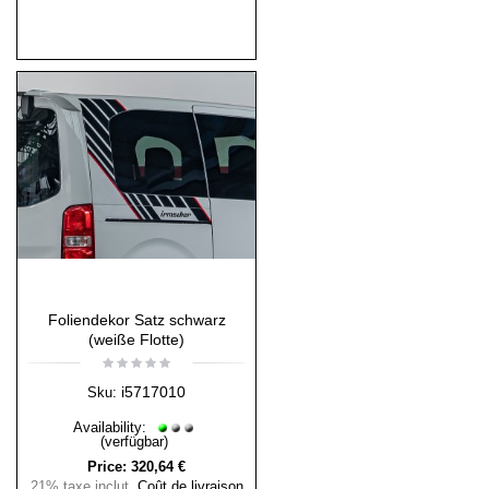
Foliendekor Satz schwarz
(weiße Flotte)
i5717010
Sku:
Availability:
(verfügbar)
Price:
320,64 €
21% taxe inclut
,
Coût de livraison