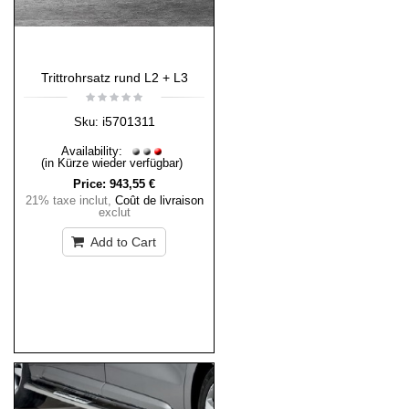
Trittrohrsatz rund L2 + L3
i5701311
Sku:
Availability:
(in Kürze wieder verfügbar)
Price:
943,55 €
21% taxe inclut
,
Coût de livraison
exclut
Add to Cart