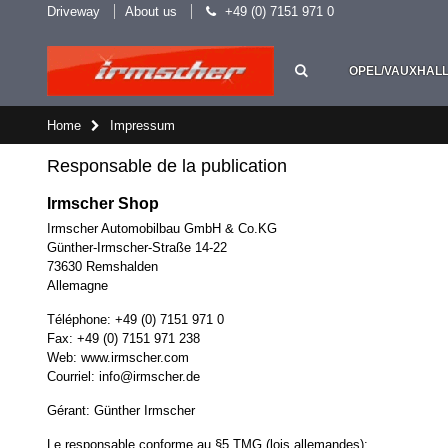
Driveway
About us
+49 (0) 7151 971 0
OPEL/VAUXHAL
Home
Impressum
Responsable de la publication
Irmscher Shop
Irmscher Automobilbau GmbH & Co.KG
Günther-Irmscher-Straße 14-22
73630 Remshalden
Allemagne
Téléphone: +49 (0) 7151 971 0
Fax: +49 (0) 7151 971 238
Web:
www.irmscher.com
Courriel:
info
@
irmscher.de
Gérant: Günther Irmscher
Le responsable conforme au §5 TMG (lois allemandes):