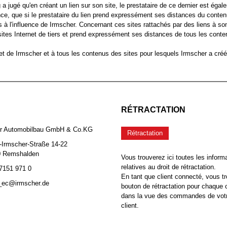
jugé qu'en créant un lien sur son site, le prestataire de ce dernier est égal
ance, que si le prestataire du lien prend expressément ses distances du contenu
s à l'influence de Irmscher. Concernant ces sites rattachés par des liens à son
sites Internet de tiers et prend expressément ses distances de tous les conte
ernet de Irmscher et à tous les contenus des sites pour lesquels Irmscher a cr
RÉTRACTATION
er Automobilbau GmbH & Co.KG
Rétractation
-Irmscher-Straße 14-22
0 Remshalden
Vous trouverez ici toutes les inform
relatives au droit de rétractation.
 7151 971 0
En tant que client connecté, vous tr
b_ec@irmscher.de
bouton de rétractation pour chaqu
dans la vue des commandes de vot
client.