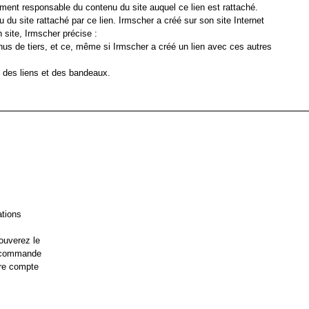
ement responsable du contenu du site auquel ce lien est rattaché.
 du site rattaché par ce lien. Irmscher a créé sur son site Internet
 site, Irmscher précise :
nus de tiers, et ce, même si Irmscher a créé un lien avec ces autres
éé des liens et des bandeaux.
ations
ouverez le
e commande
re compte