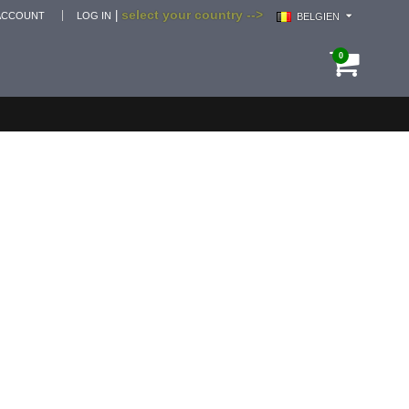
select your country -->
|
ACCOUNT
LOG IN
BELGIEN
0