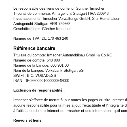
Le responsable des liens de contenu: Günther Irmscher
Tribunal de commerce: Amtsgericht Stuttgart HRA 280948
Investissements: Irmscher Verwaltungs GmbH, Sitz Remshalden
Amtsgericht Stuttgart HRB 729668
Geschäftsführer: Günther Irmscher
Numéro de TVA: DE 170 463 240
Référence bancaire
Titulaire du compte: Irmscher Automobilbau GmbH & Co.KG
Numéro de compte: 648 000
Numéro de la banque: 600 901 00
Nom de la banque: Volksbank Stuttgart eG
SWIFT: BIC: VOBADESS
IBAN: DE08600901000000648000
Exclusion de responsabilité :
Irmscher s'efforce de mettre à jour toutes les pages du site Internet d
aucune responsabilité pour la mise à jour, l'exactitude et l'intégralit
à l'utilisation du site Internet de Irmscher et des informations qu'il con
Renvois et liens