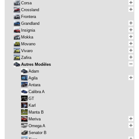
Corsa
Crossland
Frontera
Grandland
Insignia
Mokka
Movano
Vivaro
Zafira
Autres Modèles
Adam
Agila
Antara
Calibra A
GT
Karl
Manta B
Meriva
Omega A
Senator B