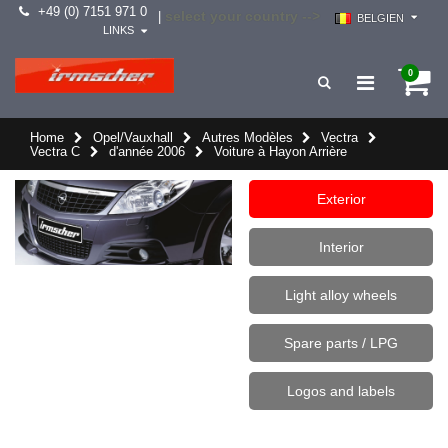
+49 (0) 7151 971 0
select your country -->
|
BELGIEN
LINKS
0
Home
Opel/Vauxhall
Autres Modèles
Vectra
Vectra C
d'année 2006
Voiture à Hayon Arrière
Exterior
Interior
Light alloy wheels
Spare parts / LPG
Logos and labels